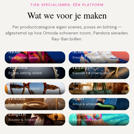
TIEN SPECIALISMEN, ÉÉN PLATFORM
Wat we voor je maken
Per productcategorie eigen scenes, poses en lichting —
afgestemd op hoe Omoda schoenen toont, Pandora sieraden,
Ray-Ban brillen.
Mode
Schoenen
👗
👟
Tops, jurken, jassen
Sneakers tot hakken
Sieraden
Horloges
💎
⌚
Ringen, ketting, oorbel
Klassiek tot smartwatch
Brillen
Tassen
🕶️
👜
Zonnebril & optisch
Tote, clutch, rugzak
Hoeden
Sport
🧢
🏃
Cap, fedora, beanie
Active & athleisure
Lingerie
Swimwear
🤍
👙
Boudoir & bridal
Beach, pool, yacht