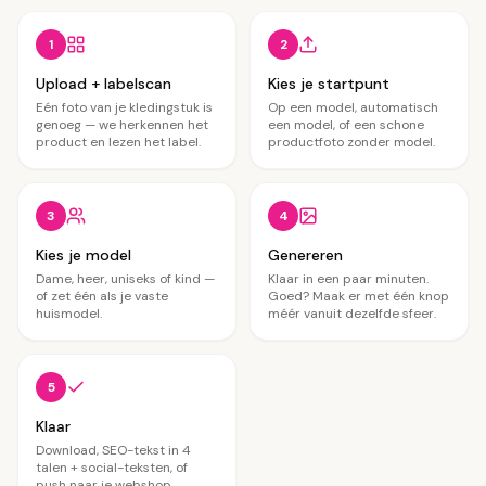
1
2
Upload + labelscan
Kies je startpunt
Eén foto van je kledingstuk is
Op een model, automatisch
genoeg — we herkennen het
een model, of een schone
product en lezen het label.
productfoto zonder model.
3
4
Kies je model
Genereren
Dame, heer, uniseks of kind —
Klaar in een paar minuten.
of zet één als je vaste
Goed? Maak er met één knop
huismodel.
méér vanuit dezelfde sfeer.
5
Klaar
Download, SEO-tekst in 4
talen + social-teksten, of
push naar je webshop.