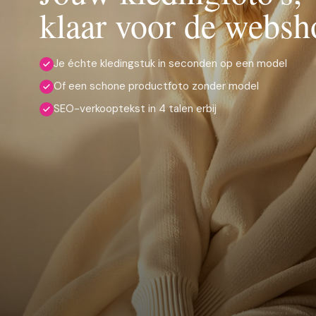
klaar voor de websh
Je échte kledingstuk in seconden op een model
Of een schone productfoto zonder model
SEO-verkooptekst in 4 talen erbij